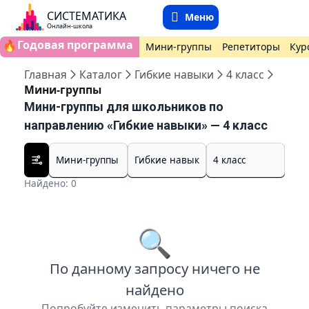
СИСТЕМАТИКА
Меню
Онлайн-школа
Годовая программа
🔥
Мини-группы
Репетиторы
Кур
Главная
Каталог
Гибкие навыки
4 класс
Мини-группы
Мини-группы для школьников по
направлению «Гибкие навыки» — 4 класс
Найдено: 0
🔍
По данному запросу ничего не
найдено
Попробуйте изменить параметры поиска