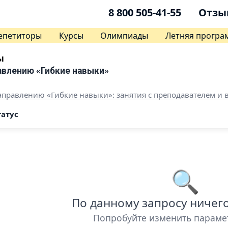
8 800 505-41-55
Отзы
епетиторы
Курсы
Олимпиады
Летняя програ
ы
авлению «Гибкие навыки»
аправлению «Гибкие навыки»: занятия с преподавателем и в 
татус
🔍
По данному запросу ничег
Попробуйте изменить параме