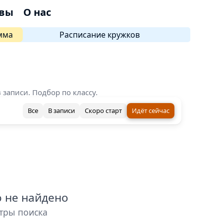
вы
О нас
мма
Расписание кружков
записи. Подбор по классу.
Все
В записи
Скоро старт
Идёт сейчас
о не найдено
тры поиска