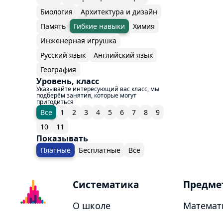
Биология
Архитектура и дизайн
Память
Гибкие навыки
Химия
Инженерная игрушка
Русский язык
Английский язык
География
Уровень, класс
Указывайте интересующий вас класс, мы
подберём занятия, которые могут
пригодиться
Все
1
2
3
4
5
6
7
8
9
10
11
Показывать
Платные
Бесплатные
Все
Систематика
Предме
О школе
Математ