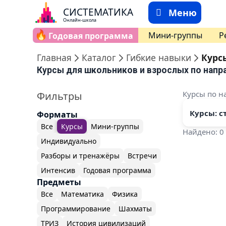
СИСТЕМАТИКА
Меню
Онлайн-школа
🔥
Мини-группы
Р
Годовая программа
Главная
Каталог
Гибкие навыки
Курс
Курсы для школьников и взрослых по напр
Курсы по н
Фильтры
Курсы: с
Форматы
Все
Курсы
Мини-группы
Найдено: 0
Индивидуально
Разборы и тренажёры
Встречи
Интенсив
Годовая программа
Предметы
Все
Математика
Физика
Программирование
Шахматы
ТРИЗ
История цивилизаций