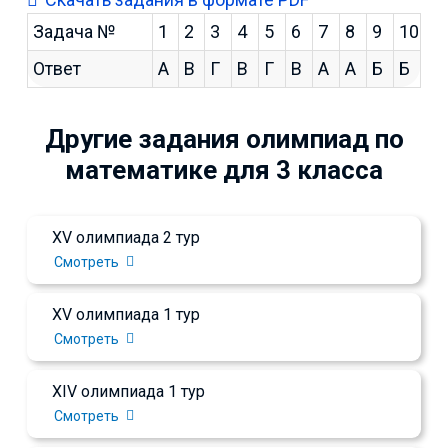
Задача №
1
2
3
4
5
6
7
8
9
10
Ответ
А
В
Г
В
Г
В
А
А
Б
Б
Другие задания олимпиад по
математике для 3 класса
XV олимпиада 2 тур
Смотреть
XV олимпиада 1 тур
Смотреть
XIV олимпиада 1 тур
Смотреть