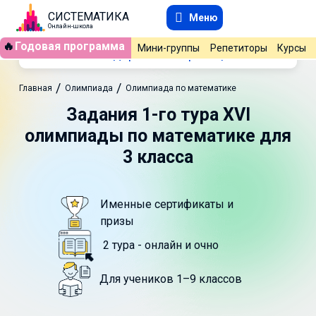
СИСТЕМАТИКА
Меню
Онлайн-школа
🔥
Годовая программа
Мини-группы
Репетиторы
Курсы
Содержание страницы
/
/
Главная
Олимпиада
Олимпиада по математике
Задания 1-го тура XVI
олимпиады по математике для
3 класса
Именные сертификаты и
призы
2 тура - онлайн и очно
Для учеников 1–9 классов