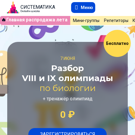
СИСТЕМАТИКА
Меню
Онлайн-школа
🔥
Главная распродажа лета
Мини-группы
Репетиторы
Бесплатно
7 ИЮНЯ
Разбор
VIII и IX олимпиады
по биологии
+ тренажёр олимпиад
0
₽
ЗАРЕГИСТРИРОВАТЬСЯ