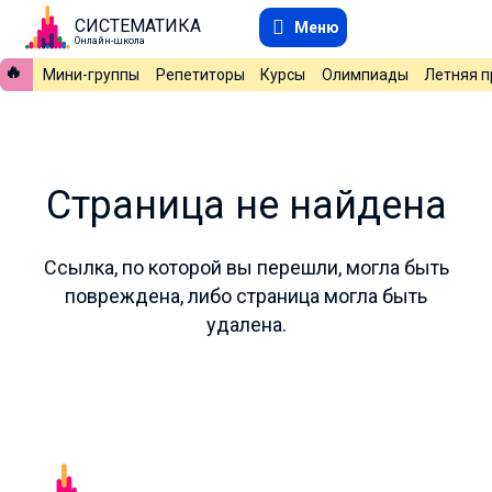
СИСТЕМАТИКА
Меню
Онлайн-школа
🔥
Мини-группы
Репетиторы
Курсы
Олимпиады
Летняя 
Страница не найдена
Ссылка, по которой вы перешли, могла быть
повреждена, либо страница могла быть
удалена.