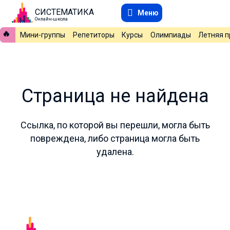
СИСТЕМАТИКА
Меню
Онлайн-школа
🔥
Мини-группы
Репетиторы
Курсы
Олимпиады
Летняя 
Страница не найдена
Ссылка, по которой вы перешли, могла быть
повреждена, либо страница могла быть
удалена.