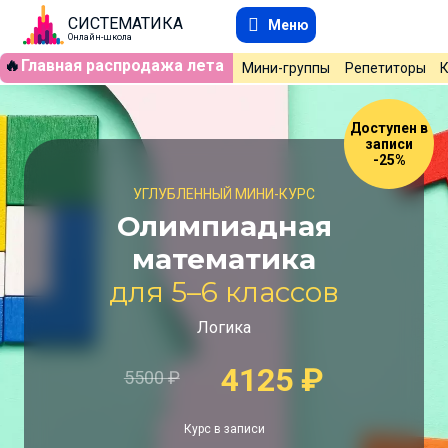
СИСТЕМАТИКА
Меню
Онлайн-школа
🔥
Главная распродажа лета
Мини-группы
Репетиторы
Доступен в
записи
-25%
УГЛУБЛЕННЫЙ МИНИ-КУРС
Олимпиадная
математика
для 5–6 классов
Логика
4125
₽
5500
₽
Курс в записи