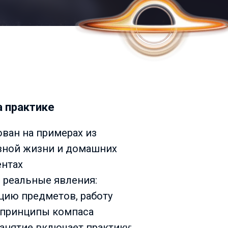
а практике
ован на примерах из
вной жизни и домашних
нтах
м реальные явления:
цию предметов, работу
 принципы компаса
занятие включает практику: