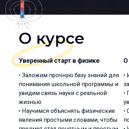
О курсе
Уверенный старт в физике
О
• Заложим прочную базу знаний для
•
понимания школьной программы и
з
увидим связь науки с реальной
•
жизнью
у
• Научимся объяснять физические
•
явления простыми словами, чтобы
п
предмет стал понятным и простым
•