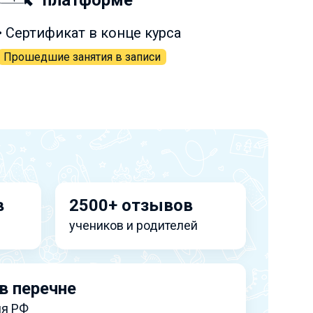
платформе
• Сертификат в конце курса
Прошедшие занятия в записи
в
2500+ отзывов
учеников и родителей
в перечне
я РФ