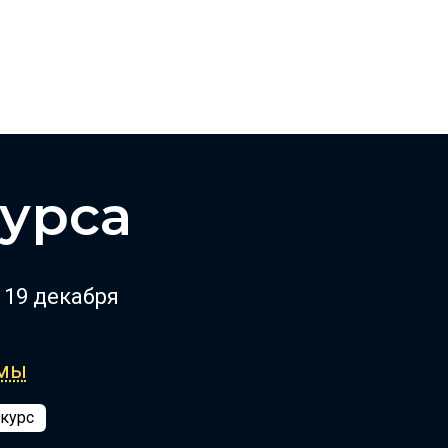
урса
, 19 декабря
ммы
 курс