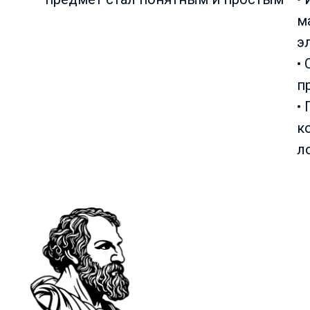
м
э
•
п
•
к
л