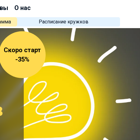
вы
О нас
рамма
Расписание кружков
Скоро старт
-35%
в