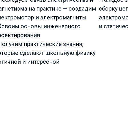
агнетизма на практике — создадим
сборку це
лектромотор и электромагниты
электромо
 Освоим основы инженерного
и статиче
роектирования
 Получим практические знания,
оторые сделают школьную физику
огичной и интересной