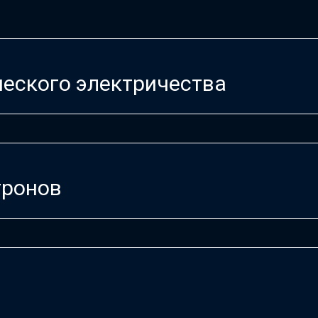
еского электричества
тронов