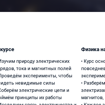
 курсе
Физика н
 Изучим природу электрических
• Курс осн
арядов, тока и магнитных полей
повседне
 Проведём эксперименты, чтобы
экспериме
видеть невидимые силы
• Разберё
 Соберём электрические цепи и
электриза
оймём принципы их работы
магнитов,
 Исследуем связь электричества и
• Каждое 