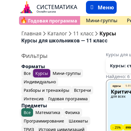
СИСТЕМАТИКА
Меню
Онлайн-школа
🔥
Мини-группы
Р
Годовая программа
Главная
Каталог
11 класс
Курсы
Курсы для школьников — 11 класс
Курсы для 
Фильтры
Курсы: с
Форматы
Все
Курсы
Мини-группы
Найдено: 6
Индивидуально
курсы
1-11
Разборы и тренажёры
Встречи
Критич
для всех
Интенсив
Годовая программа
Предметы
Все
Математика
Физика
Программирование
Шахматы
- 25%
390
ТРИЗ
История цивилизаций