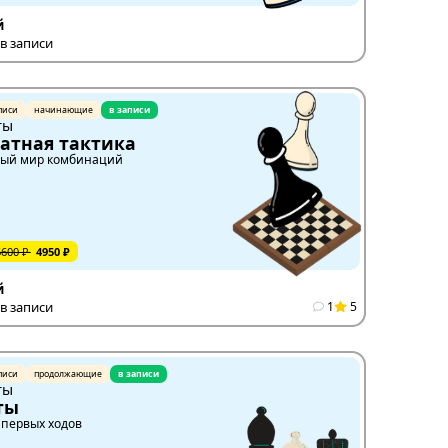
й
в записи
писи
начинающие
в записи
ты
атная тактика
ый мир комбинаций
6600 ₽
4950 ₽
й
в записи
1
5
писи
продолжающие
в записи
ты
ты
 первых ходов