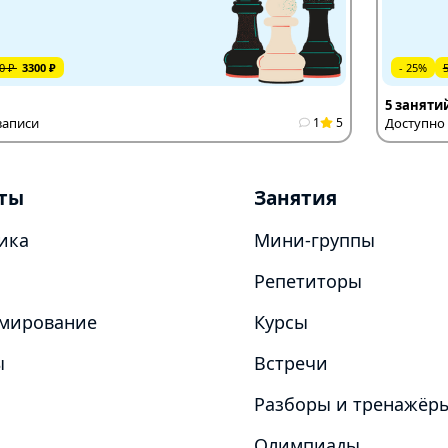
0 ₽
3300 ₽
- 25%
5 заняти
записи
1
5
Доступно 
ты
Занятия
ика
Мини-группы
Репетиторы
мирование
Курсы
ы
Встречи
Разборы и тренажёр
Олимпиады