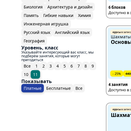
Биология
Архитектура и дизайн
6 блоков
Доступно в 
Память
Гибкие навыки
Химия
Инженерная игрушка
Русский язык
Английский язык
курсы
в запис
Шахматы
География
Основ
Уровень, класс
Указывайте интересующий вас класс, мы
подберём занятия, которые могут
пригодиться
Все
1
2
3
4
5
6
7
8
9
- 25%
440
10
11
Показывать
4 занятия
Платные
Бесплатные
Все
Доступно в 
курсы
в запис
Шахмат