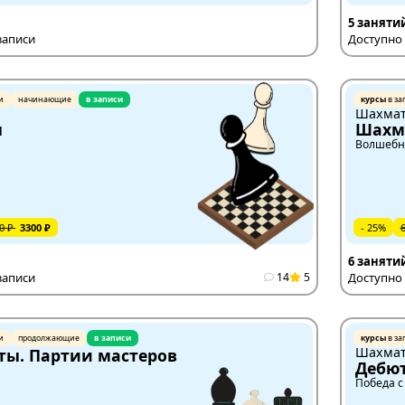
5 заняти
записи
Доступно 
и
начинающие
в записи
курсы
в за
Шахма
ы
Шахм
Волшебн
0 ₽
3300 ₽
- 25%
6 заняти
записи
14
5
Доступно 
и
продолжающие
в записи
курсы
в за
Шахма
ы. Партии мастеров
Дебю
Победа с