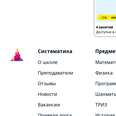
- 25%
440
4 занятия
Доступно в 
Систематика
Предме
О школе
Математ
Преподаватели
Физика
Отзывы
Програм
Новости
Шахмат
Вакансии
ТРИЗ
Приведи друга
История