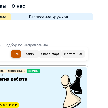
вы
О нас
мма
Расписание кружков
си. Подбор по направлению.
Все
В записи
Скоро старт
Идёт сейчас
писи
продолжающие
в записи
ты
егия дебюта
5500 ₽
4125 ₽