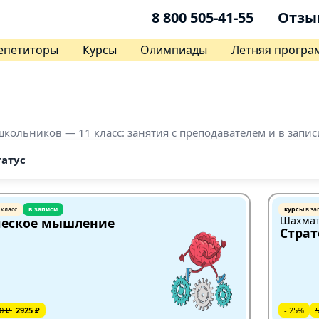
8 800 505-41-55
Отзы
епетиторы
Курсы
Олимпиады
Летняя програ
школьников — 11 класс: занятия с преподавателем и в запи
татус
 класс
в записи
курсы
в за
Шахма
еское мышление
Страт
0 ₽
2925 ₽
- 25%