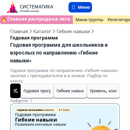
СИСТЕМАТИКА
Меню
Онлайн-школа
Главная распродажа лета
🔥
Мини-группы
Репетитор
Главная
Каталог
Гибкие навыки
Годовая программа
Годовая программа для школьников и
взрослых по направлению «Гибкие
навыки»
Годовая программа по направлению «Гибкие навыки»:
занятия с преподавателем и в записи. Подбор по
классу.
Найдено: 1
годовая программа
в записи
4-7 класс
Годовая программа
Гибкие навыки
Развиваем ключевые навыки