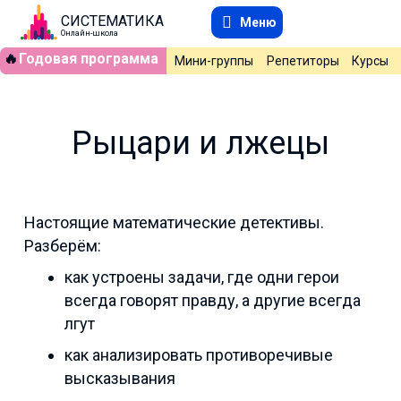
СИСТЕМАТИКА
Меню
Онлайн-школа
🔥
Годовая программа
Мини-группы
Репетиторы
Курсы
Рыцари и лжецы
Настоящие математические детективы.
Разберём:
как устроены задачи, где одни герои
всегда говорят правду, а другие всегда
лгут
как анализировать противоречивые
высказывания