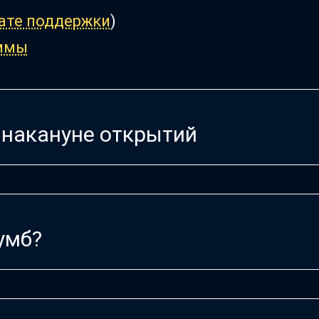
ате поддержки
)
аммы
 накануне открытий
умб?