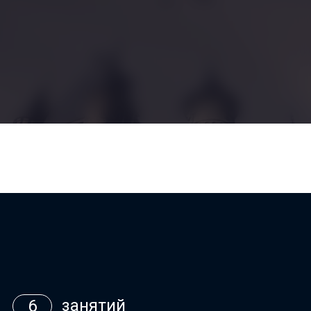
занятий
6