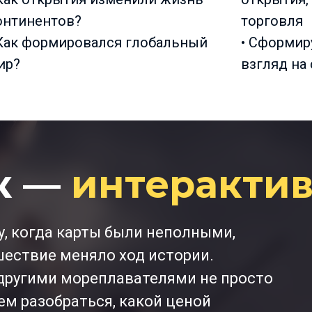
онтинентов?
торговля
 Как формировался глобальный
• Сформир
ир?
взгляд на
к —
интеракти
у, когда карты были неполными,
шествие меняло ход истории.
другими мореплавателями не просто
ем разобраться, какой ценой