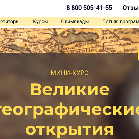
8 800 505-41-55
Отзы
етиторы
Курсы
Олимпиады
Летняя програ
МИНИ-КУРС
Великие
географически
открытия