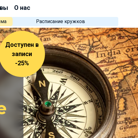
вы
О нас
мма
Расписание кружков
Доступен в
записи
-25%
е