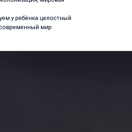
уем у ребёнка целостный
 современный мир
в