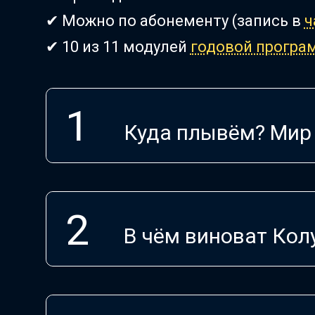
✔ Можно по абонементу (запись в
ч
✔ 10 из 11 модулей
годовой прогр
Куда плывём? Мир
В чём виноват Кол