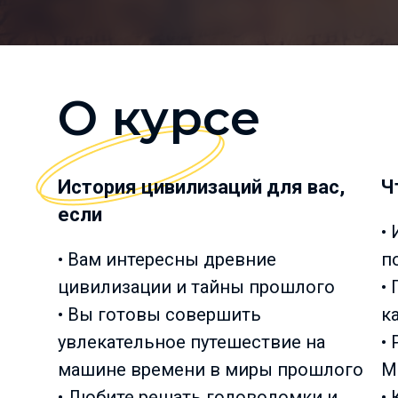
О курсе
История цивилизаций для вас,
Ч
если
•
• Вам интересны древние
п
цивилизации и тайны прошлого
•
• Вы готовы совершить
к
увлекательное путешествие на
•
машине времени в миры прошлого
М
• Любите решать головоломки и
•