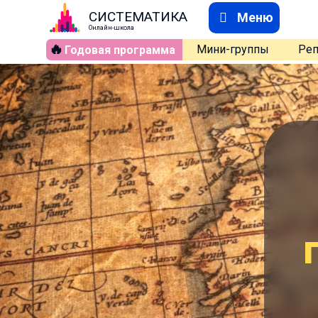
СИСТЕМАТИКА
Меню
Онлайн-школа
🔥
Мини-группы
Реп
Годовая программа