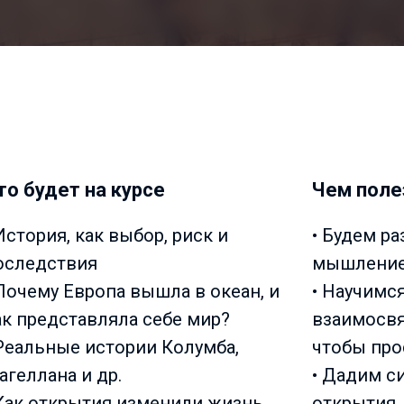
то будет на курсе
Чем поле
 История, как выбор, риск и
• Будем р
оследствия
мышление 
 Почему Европа вышла в океан, и
• Научимс
ак представляла себе мир?
взаимосвя
 Реальные истории Колумба,
чтобы про
агеллана и др.
• Дадим с
 Как открытия изменили жизнь
открытия,