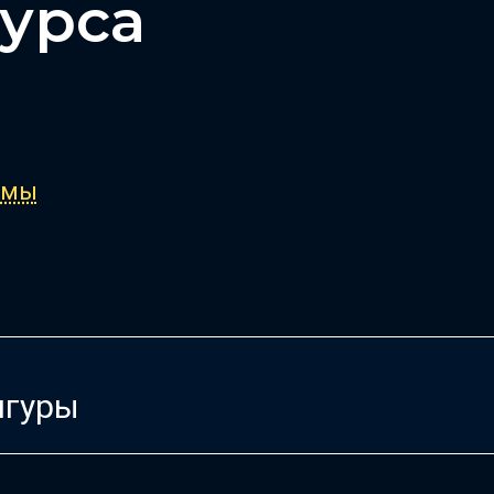
урса
ммы
игуры