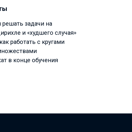
ты
я решать задачи на
ирихле и «худшего случая»
как работать с кругами
множествами
кат в конце обучения