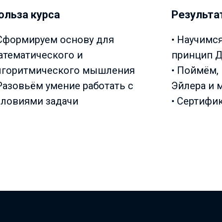
ольза курса
Результа
 Сформируем основу для
• Научимс
атематического и
принцип Д
лгоритмического мышления
• Поймём, 
 Разовьём умение работать с
Эйлера и 
словиями задачи
• Сертифи