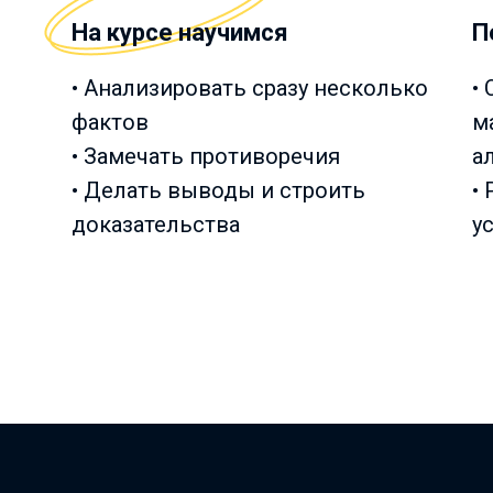
На курсе научимся
П
• Анализировать сразу несколько
•
фактов
м
• Замечать противоречия
а
• Делать выводы и строить
•
доказательства
у