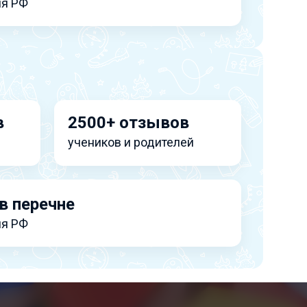
я РФ
в
2500+ отзывов
учеников и родителей
в перечне
я РФ