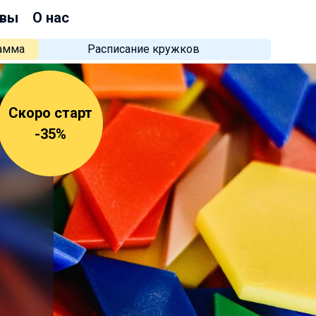
вы
О нас
рамма
Расписание кружков
Скоро старт
-35%