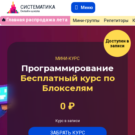
СИСТЕМАТИКА
Меню
Онлайн-школа
🔥
Главная распродажа лета
Мини-группы
Репетиторы
Доступен в
записи
МИНИ-КУРС
Программирование
Бесплатный курс по
Блокселям
0
₽
Курс в записи
ЗАБРАТЬ КУРС