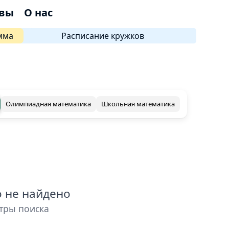
вы
О нас
мма
Расписание кружков
Олимпиадная математика
Школьная математика
о не найдено
тры поиска