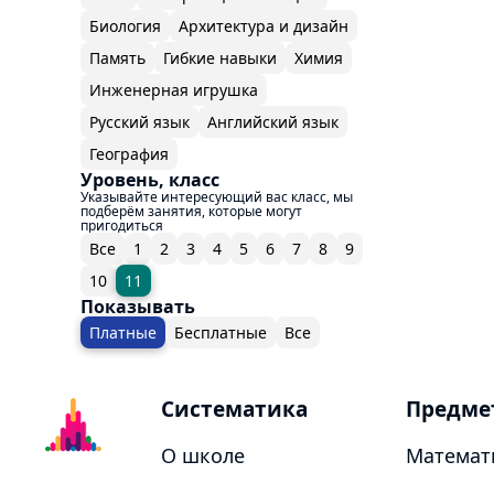
Биология
Архитектура и дизайн
Память
Гибкие навыки
Химия
Инженерная игрушка
Русский язык
Английский язык
География
Уровень, класс
Указывайте интересующий вас класс, мы
подберём занятия, которые могут
пригодиться
Все
1
2
3
4
5
6
7
8
9
10
11
Показывать
Платные
Бесплатные
Все
Систематика
Предме
О школе
Математ