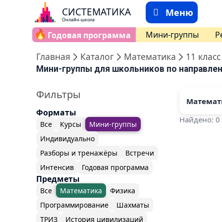
СИСТЕМАТИКА
Меню
Онлайн-школа
🔥
Мини-группы
Р
Годовая программа
Главная
Каталог
Математика
11 класс
Мини-группы для школьников по направлен
Фильтры
Математ
Форматы
Найдено: 0
Все
Курсы
Мини-группы
Индивидуально
Разборы и тренажёры
Встречи
Интенсив
Годовая программа
Предметы
Все
Математика
Физика
Программирование
Шахматы
ТРИЗ
История цивилизаций