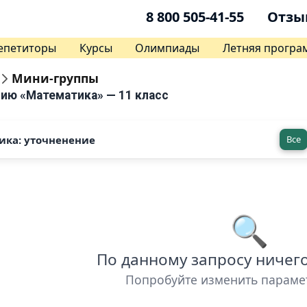
8 800 505-41-55
Отзы
епетиторы
Курсы
Олимпиады
Летняя програ
Мини-группы
ию «Математика» — 11 класс
ика: уточненение
Все
🔍
По данному запросу ничег
Попробуйте изменить параме