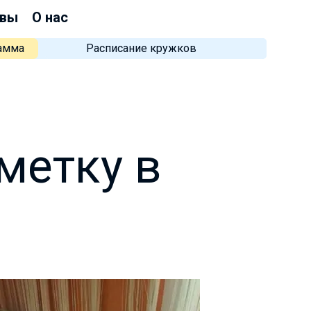
вы
О нас
рамма
Расписание кружков
метку в