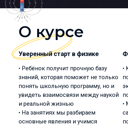
О курсе
Уверенный старт в физике
Ф
• Ребёнок получит прочную базу
•
знаний, которая поможет не только
п
понять школьную программу, но и
э
увидеть взаимосвязи между наукой
п
и реальной жизнью
•
• На занятиях мы разбираем
с
основные явления и учимся
п