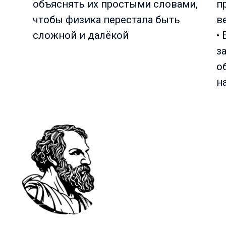
объяснять их простыми словами,
п
чтобы физика перестала быть
в
сложной и далёкой
•
з
о
н