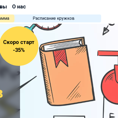
вы
О нас
рамма
Расписание кружков
Скоро старт
-35%
в