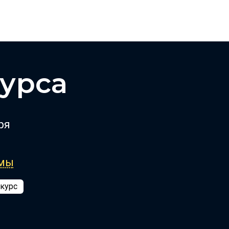
урса
ря
ммы
 курс