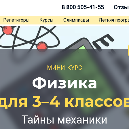
8 800 505-41-55
Отзы
Репетиторы
Курсы
Олимпиады
Летняя прог
МИНИ-КУРС
Физика
для 3–4 классо
Тайны механики