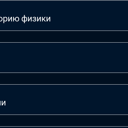
торию физики
ии