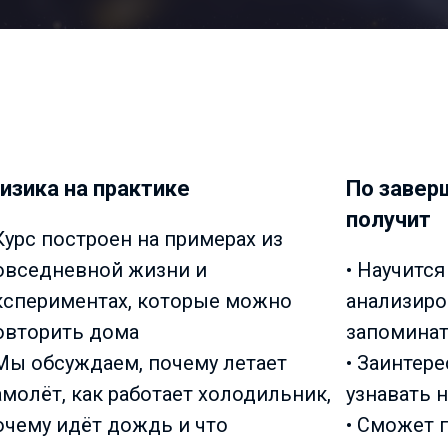
изика на практике
По завер
получит
 Курс построен на примерах из
овседневной жизни и
• Научится
кспериментах, которые можно
анализиров
овторить дома
запомина
 Мы обсуждаем, почему летает
• Заинтере
амолёт, как работает холодильник,
узнавать 
очему идёт дождь и что
• Сможет 