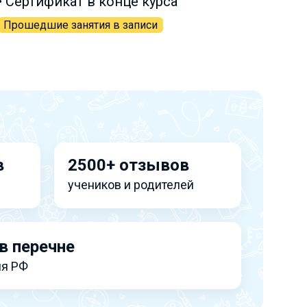
• Сертификат в конце курса
Прошедшие занятия в записи
в
2500+ отзывов
учеников и родителей
в перечне
я РФ