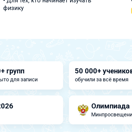
• Для тех, кто начинает изучать
физику
+ групп
50 000+ ученико
ыто для записи
обучили за всё время
2026
Олимпиада 
Минпросвещени