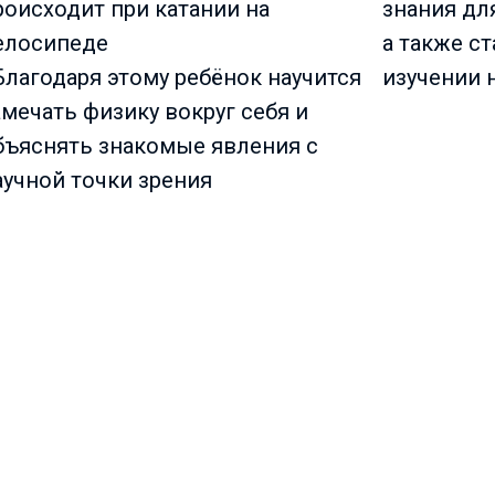
роисходит при катании на
знания дл
елосипеде
а также ст
 Благодаря этому ребёнок научится
изучении 
амечать физику вокруг себя и
бъяснять знакомые явления с
аучной точки зрения