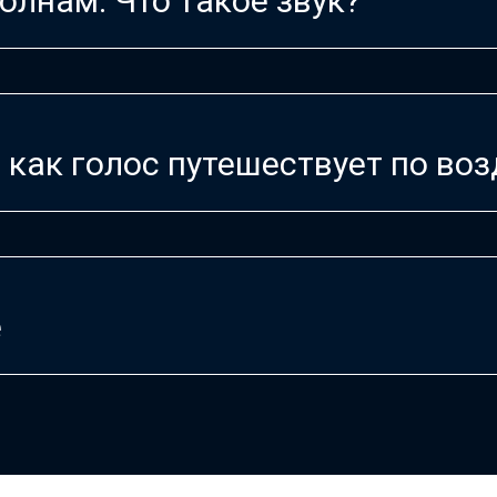
олнам. Что такое звук?
как голос путешествует по воз
е