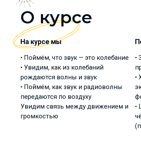
О курсе
На курсе мы
П
• Поймём, что звук — это колебание
•
• Увидим, как из колебаний
п
рождаются волны и звук
•
• Поймём, как звук и радиоволны
э
передаются по воздуху
ф
Увидим связь между движением и
•
громкостью
ч
(