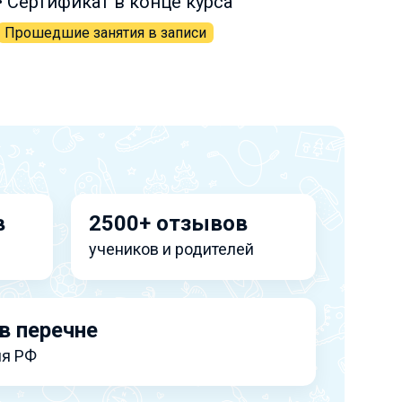
• Сертификат в конце курса
Прошедшие занятия в записи
в
2500+ отзывов
учеников и родителей
в перечне
я РФ