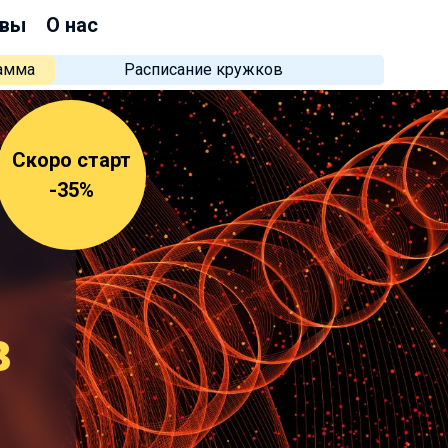
вы
О нас
рамма
Расписание кружков
Скоро старт
-35%
в