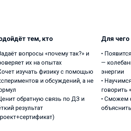
одойдёт тем, кто
Для чего
 Задаёт вопросы «почему так?» и
• Появитс
роверяет их на опытах
— колебани
 Хочет изучать физику с помощью
энергии
кспериментов и обсуждений, а не
• Научимс
ормул
говорить 
 Ценит обратную связь по ДЗ и
• Сможем 
ёткий результат
объяснить
проект+сертификат)