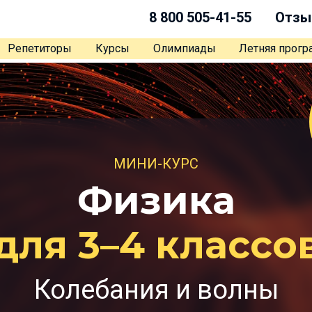
8 800 505-41-55
Отзы
Репетиторы
Курсы
Олимпиады
Летняя прог
МИНИ-КУРС
Физика
для 3–4 классо
Колебания и волны