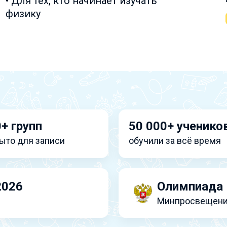
• Для тех, кто начинает изучать
физику
+ групп
50 000+ ученико
ыто для записи
обучили за всё время
2026
Олимпиада 
Минпросвещени