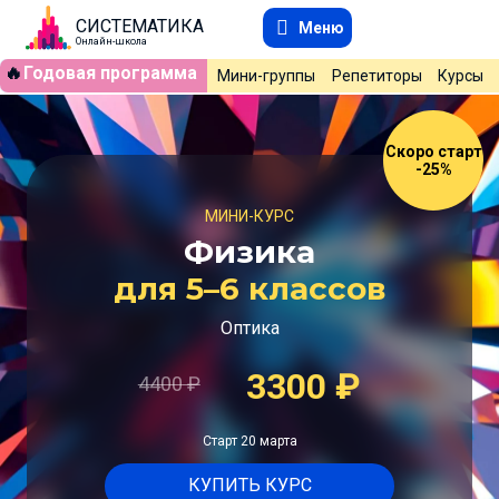
СИСТЕМАТИКА
Меню
Онлайн-школа
🔥
Годовая программа
Мини-группы
Репетиторы
Курсы
Скоро старт
-25%
МИНИ-КУРС
Физика
для 5–6 классов
Оптика
3300
₽
4400
₽
Старт 20 марта
КУПИТЬ КУРС