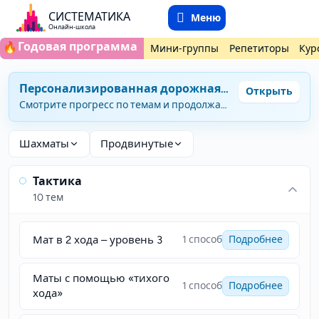
СИСТЕМАТИКА
Меню
Онлайн-школа
Годовая программа
🔥
Мини-группы
Репетиторы
Кур
Персонализированная дорожная карта
Открыть
Шахматы
— Продвинутые
Смотрите прогресс по темам и продолжайте обучение из личного кабинета.
Шахматы
Продвинутые
Тактика
10 тем
Мат в 2 хода – уровень 3
1 способ
Подробнее
Маты с помощью «тихого
1 способ
Подробнее
хода»