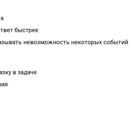
ла
ответ быстрее
азывать невозможность некоторых событий
зку в задаче
ния