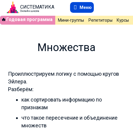
СИСТЕМАТИКА
Меню
Онлайн-школа
🔥
Годовая программа
Мини-группы
Репетиторы
Курсы
Множества
Проиллюстрируем логику с помощью кругов
Эйлера.
Разберём:
как сортировать информацию по
признакам
что такое пересечение и объединение
множеств