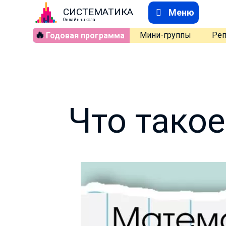
СИСТЕМАТИКА
Меню
Онлайн-школа
🔥
Мини-группы
Реп
Годовая программа
Что тако