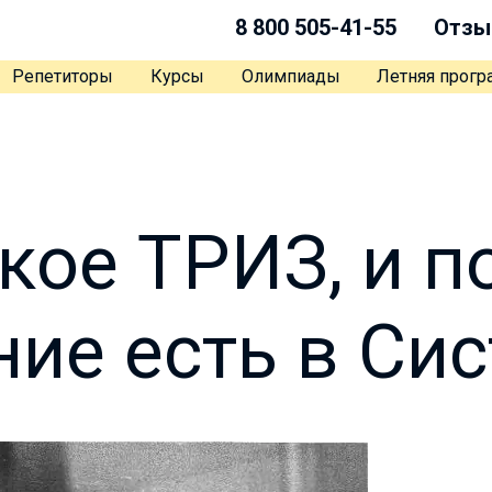
8 800 505-41-55
Отзы
Репетиторы
Курсы
Олимпиады
Летняя прог
акое ТРИЗ, и п
ие есть в Си