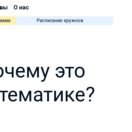
вы
О нас
рамма
Расписание кружков
очему это
стематике?