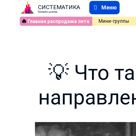
СИСТЕМАТИКА
Меню
Онлайн-школа
🔥
Мини-группы
Главная распродажа лета
💡 Что т
направлен