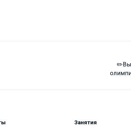
✏️Вы
олимпи
ты
Занятия