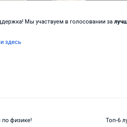
ддержка! Мы участвуем в голосовании за
лучш
и здесь
в по физике!
Топ-6 