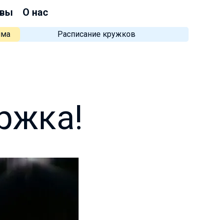
вы
О нас
мма
Расписание кружков
ржка!