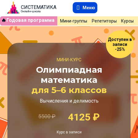
СИСТЕМАТИКА
Меню
Онлайн-школа
🔥
Годовая программа
Мини-группы
Репетиторы
Курсы
Доступен в
записи
-25%
МИНИ-КУРС
Олимпиадная
математика
для 5–6 классов
Вычисления и делимость
4125
₽
5500
₽
Курс в записи