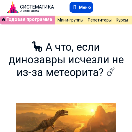
СИСТЕМАТИКА
Меню
Онлайн-школа
🔥
Годовая программа
Мини-группы
Репетиторы
Курсы
🦕 А что, если
динозавры исчезли не
из-за метеорита? ☄️