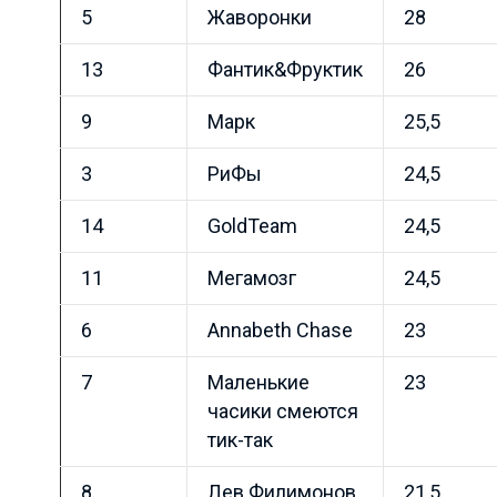
5
Жаворонки
28
13
Фантик&Фруктик
26
9
Марк
25,5
3
РиФы
24,5
14
GoldTeam
24,5
11
Мегамозг
24,5
6
Annabeth Chase
23
7
Маленькие
23
часики смеются
тик-так
8
Лев Филимонов
21,5