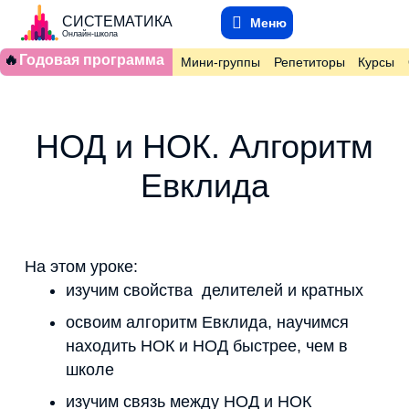
СИСТЕМАТИКА
Меню
Онлайн-школа
🔥
Годовая программа
Мини-группы
Репетиторы
Курсы
НОД и НОК. Алгоритм
Евклида
На этом уроке:
изучим свойства делителей и кратных
освоим алгоритм Евклида
, научимся
находить НОК и НОД быстрее, чем в
школе
изучим связь между НОД и НОК