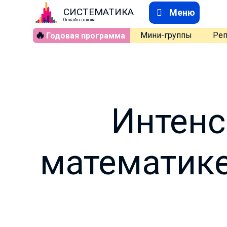
СИСТЕМАТИКА
Меню
Онлайн-школа
🔥
Мини-группы
Реп
Годовая программа
Интенс
математике