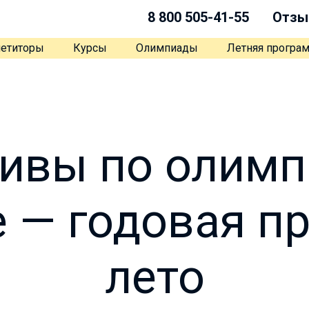
8 800 505-41-55
Отзы
етиторы
Курсы
Олимпиады
Летняя програ
ивы по олим
 — годовая п
лето