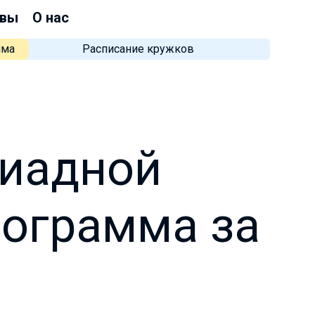
вы
О нас
мма
Расписание кружков
пиадной
рограмма за