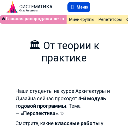
СИСТЕМАТИКА
Меню
Онлайн-школа
🔥
Главная распродажа лета
Мини-группы
Репетиторы
🏛️ От теории к
практике
Наши студенты на курсе Архитектуры и
Дизайна сейчас проходят
4-й модуль
годовой программы
. Тема
—
«Перспектива»
. ✨
Смотрите, какие
классные работы
у