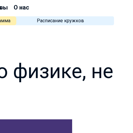
вы
О нас
рамма
Расписание кружков
о физике, не