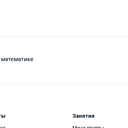
 математике
ты
Занятия
ка
Мини-группы