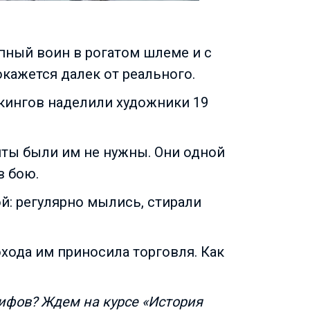
упный воин в рогатом шлеме и с
кажется далек от реального.
икингов наделили художники 19
ты были им не нужны. Они одной
в бою.
й: регулярно мылись, стирали
хода им приносила торговля. Как
мифов? Ждем на курсе «История