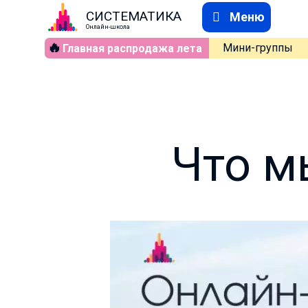
СИСТЕМАТИКА
Меню
Онлайн-школа
🔥
Мини-группы
Главная распродажа лета
Что м