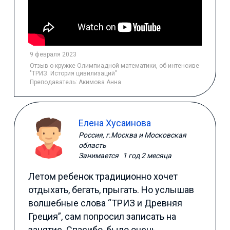
9 февраля 2023
Отзыв
о кружке Олимпиадной математики
,
об интенсиве
"ТРИЗ. История цивилизаций"
Преподаватель:
Акимова Анна
Елена Хусаинова
Россия, г.Москва и Московская
область
Занимается
1 год 2 месяца
Летом ребенок традиционно хочет
отдыхать, бегать, прыгать. Но услышав
волшебные слова “ТРИЗ и Древняя
Греция”, сам попросил записать на
занятие. Спасибо, было очень