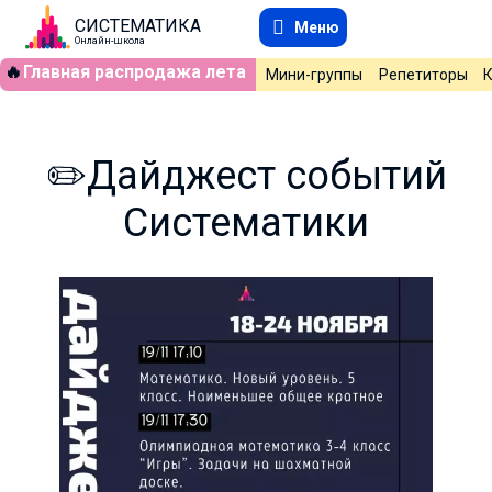
СИСТЕМАТИКА
Меню
Онлайн-школа
🔥
Главная распродажа лета
Мини-группы
Репетиторы
✏️Дайджест событий
Систематики