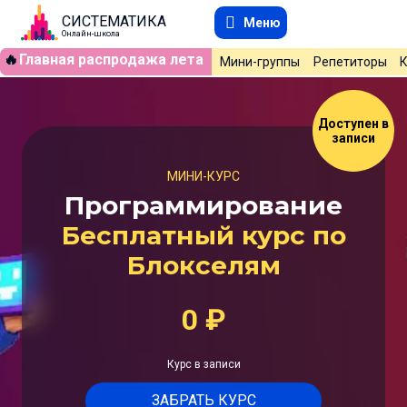
СИСТЕМАТИКА
Меню
Онлайн-школа
🔥
Главная распродажа лета
Мини-группы
Репетиторы
Доступен в
записи
МИНИ-КУРС
Программирование
Бесплатный курс по
Блокселям
0
₽
Курс в записи
ЗАБРАТЬ КУРС