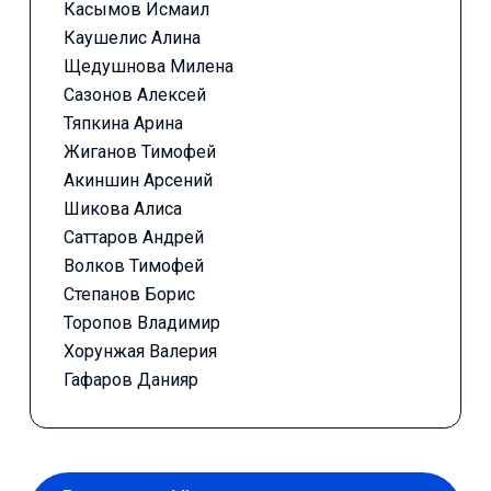
Касымов Исмаил
Каушелис Алина
Щедушнова Милена
Сазонов Алексей
Тяпкина Арина
Жиганов Тимофей
Акиншин Арсений
Шикова Алиса
Саттаров Андрей
Волков Тимофей
Степанов Борис
Торопов Владимир
Хорунжая Валерия
Гафаров Данияр