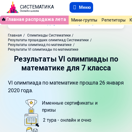
СИСТЕМАТИКА
Меню
Онлайн-школа
🔥
Главная распродажа лета
Мини-группы
Репетиторы
Содержание страницы
Главная
/
Олимпиады Систематики
/
Результаты прошедших олимпиад Систематики
/
Результаты олимпиад по математике
/
Результаты VI олимпиады по математике
Результаты VI олимпиады по
математике для 7 класса
VI олимпиада по математике прошла 26 января
2020 года.
Именные сертификаты и
призы
2 тура - онлайн и очно