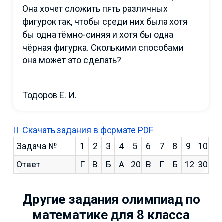
Она хочет сложить пять различных
фигурок так, чтобы среди них была хотя
бы одна тёмно-синяя и хотя бы одна
чёрная фигурка. Сколькими способами
она может это сделать?
Тодоров Е. И.
Скачать задания в формате PDF
Задача №
1
2
3
4
5
6
7
8
9
10
Ответ
Г
В
Б
А
20
В
Г
Б
12
30
Другие задания олимпиад по
математике для 8 класса