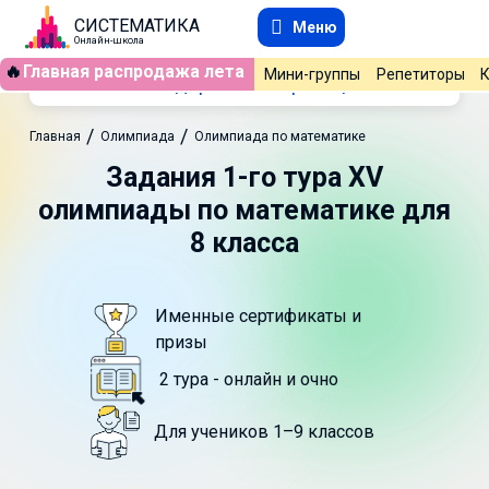
СИСТЕМАТИКА
Меню
Онлайн-школа
🔥
Главная распродажа лета
Мини-группы
Репетиторы
Содержание страницы
/
/
Главная
Олимпиада
Олимпиада по математике
Задания 1-го тура XV
олимпиады по математике для
8 класса
Именные сертификаты и
призы
2 тура - онлайн и очно
Для учеников 1–9 классов