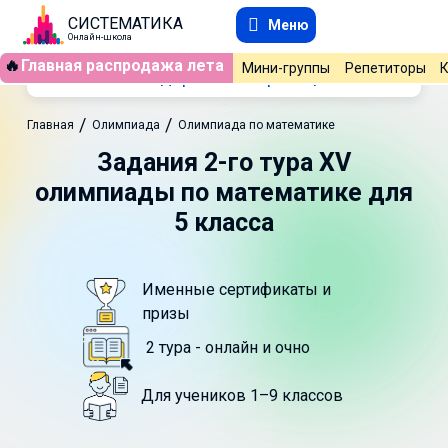
СИСТЕМАТИКА
Меню
Онлайн-школа
🔥
Главная распродажа лета
Мини-группы
Репетиторы
Содержание страницы
/
/
Главная
Олимпиада
Олимпиада по математике
Задания 2-го тура XV
олимпиады по математике для
5 класса
Именные сертификаты и
призы
2 тура - онлайн и очно
Для учеников 1–9 классов