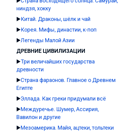
▶️
Страна восходящего солнца. Самураи,
ниндзя, хокку
▶️
Китай. Драконы, шёлк и чай
▶️
Корея. Мифы, династии, к-поп
▶️
Легенды Малой Азии
ДРЕВНИЕ ЦИВИЛИЗАЦИИ
▶️
Три величайших государства
древности
▶️
Страна фараонов. Главное о Древнем
Египте
▶️
Эллада. Как греки придумали всё
▶️
Междуречье. Шумер, Ассирия,
Вавилон и другие
▶️
Мезоамерика. Майя, ацтеки, тольтеки