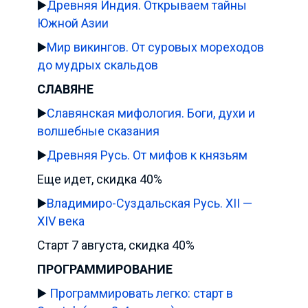
▶️
Древняя Индия. Открываем тайны
Южной Азии
▶️
Мир викингов. От суровых мореходов
до мудрых скальдов
СЛАВЯНЕ
▶️
Славянская мифология. Боги, духи и
волшебные сказания
▶️
Древняя Русь. От мифов к князьям
Еще идет, скидка 40%
▶️
Владимиро-Суздальская Русь. XII —
XIV века
Старт 7 августа, скидка 40%
ПРОГРАММИРОВАНИЕ
▶️
Программировать легко: старт в