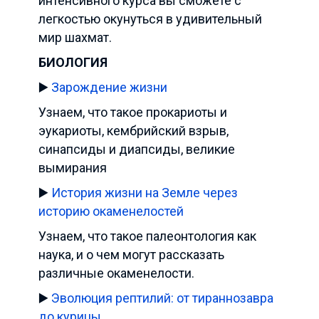
интенсивного курса вы сможете с
легкостью окунуться в удивительный
мир шахмат.
БИОЛОГИЯ
▶️
Зарождение жизни
Узнаем, что такое прокариоты и
эукариоты, кембрийский взрыв,
синапсиды и диапсиды, великие
вымирания
▶️
История жизни на Земле через
историю окаменелостей
Узнаем, что такое палеонтология как
наука, и о чем могут рассказать
различные окаменелости.
▶️
Эволюция рептилий: от тираннозавра
до курицы